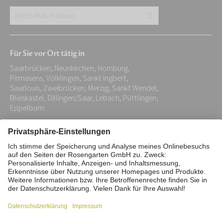
Ihre
E-
Mail-
Für Sie vor Ort tätig in
Adresse:
Saarbrücken, Neunkirchen, Homburg,
*
Pirmasens, Völklingen, Sankt Ingbert,
Saarlouis, Zweibrücken, Merzig, Sankt Wendel,
Blieskastel, Dillingen/Saar, Lebach, Püttlingen,
Eppelborn
Impressum
Datenschutz
Stiftung
Interne Meldestelle
Zahlungsmittel
Vertrag widerrufen
Barrierefreiheitserklärung
Cookie/Tracking-Einstellungen