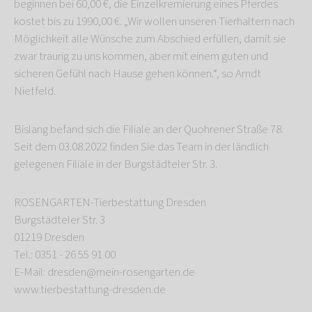
beginnen bei 60,00 €, die Einzelkremierung eines Pferdes
kostet bis zu 1990,00 €. „Wir wollen unseren Tierhaltern nach
Möglichkeit alle Wünsche zum Abschied erfüllen, damit sie
zwar traurig zu uns kommen, aber mit einem guten und
sicheren Gefühl nach Hause gehen können.“, so Arndt
Nietfeld.
Bislang befand sich die Filiale an der Quohrener Straße 78.
Seit dem 03.08.2022 finden Sie das Team in der ländlich
gelegenen Filiale in der Burgstädteler Str. 3.
ROSENGARTEN-Tierbestattung Dresden
Burgstädteler Str. 3
01219 Dresden
Tel.: 0351 - 26 55 91 00
E-Mail: dresden@mein-rosengarten.de
www.tierbestattung-dresden.de