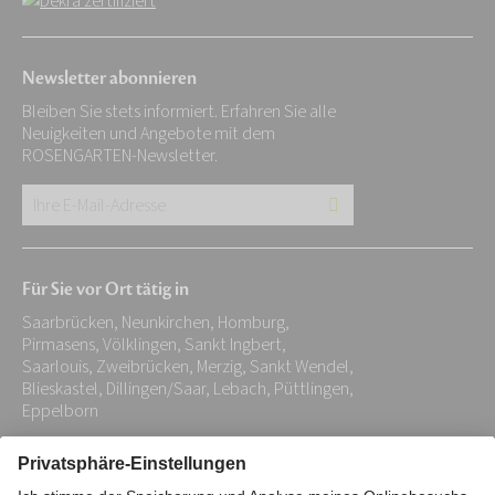
Newsletter abonnieren
Bleiben Sie stets informiert. Erfahren Sie alle
Neuigkeiten und Angebote mit dem
ROSENGARTEN-Newsletter.
Ihre
E-
Mail-
Für Sie vor Ort tätig in
Adresse:
Saarbrücken, Neunkirchen, Homburg,
*
Pirmasens, Völklingen, Sankt Ingbert,
Saarlouis, Zweibrücken, Merzig, Sankt Wendel,
Blieskastel, Dillingen/Saar, Lebach, Püttlingen,
Eppelborn
Impressum
Datenschutz
Stiftung