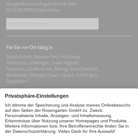
Neuigkeiten und Angebote mit dem
ROSENGARTEN-Newsletter.
Ihre
E-
Mail-
Für Sie vor Ort tätig in
Adresse:
Saarbrücken, Neunkirchen, Homburg,
*
Pirmasens, Völklingen, Sankt Ingbert,
Saarlouis, Zweibrücken, Merzig, Sankt Wendel,
Blieskastel, Dillingen/Saar, Lebach, Püttlingen,
Eppelborn
Impressum
Datenschutz
Stiftung
Interne Meldestelle
Zahlungsmittel
Vertrag widerrufen
Barrierefreiheitserklärung
Cookie/Tracking-Einstellungen