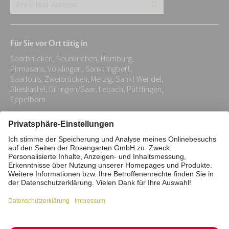
Ihre
E-
Mail-
Für Sie vor Ort tätig in
Adresse:
Saarbrücken, Neunkirchen, Homburg,
*
Pirmasens, Völklingen, Sankt Ingbert,
Saarlouis, Zweibrücken, Merzig, Sankt Wendel,
Blieskastel, Dillingen/Saar, Lebach, Püttlingen,
Eppelborn
Impressum
Datenschutz
Stiftung
Interne Meldestelle
Zahlungsmittel
Vertrag widerrufen
Barrierefreiheitserklärung
Cookie/Tracking-Einstellungen