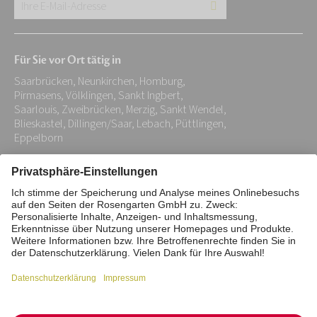
Ihre
E-
Mail-
Für Sie vor Ort tätig in
Adresse:
Saarbrücken, Neunkirchen, Homburg,
*
Pirmasens, Völklingen, Sankt Ingbert,
Saarlouis, Zweibrücken, Merzig, Sankt Wendel,
Blieskastel, Dillingen/Saar, Lebach, Püttlingen,
Eppelborn
Impressum
Datenschutz
Stiftung
Interne Meldestelle
Zahlungsmittel
Vertrag widerrufen
Barrierefreiheitserklärung
Cookie/Tracking-Einstellungen