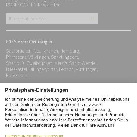
ROSENGARTEN-Newsletter.
Ihre
E-
Mail-
Für Sie vor Ort tätig in
Adresse:
Saarbrücken, Neunkirchen, Homburg,
*
Pirmasens, Völklingen, Sankt Ingbert,
Saarlouis, Zweibrücken, Merzig, Sankt Wendel,
Blieskastel, Dillingen/Saar, Lebach, Püttlingen,
Eppelborn
Impressum
Datenschutz
Stiftung
Interne Meldestelle
Zahlungsmittel
Vertrag widerrufen
Barrierefreiheitserklärung
Cookie/Tracking-Einstellungen