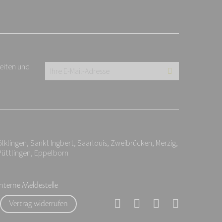
keiten und
Ihre
E-
Mail-
Adresse:
*
klingen, Sankt Ingbert, Saarlouis, Zweibrücken, Merzig,
 Püttlingen, Eppelborn
Interne Meldestelle
Vertrag widerrufen