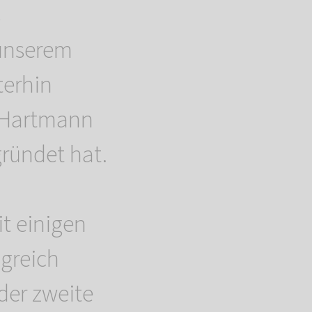
s
 unserem
terhin
e Hartmann
ründet hat.
t einigen
greich
der zweite