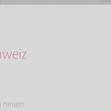
hweiz
n neuen