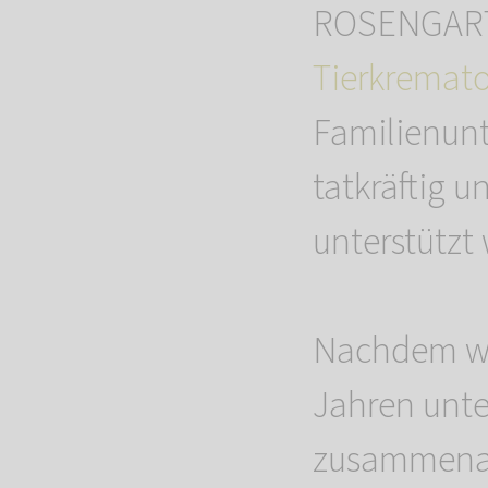
ROSENGARTE
Tierkremato
Familienunt
tatkräftig 
unterstützt
Nachdem wir
Jahren unt
zusammenarb