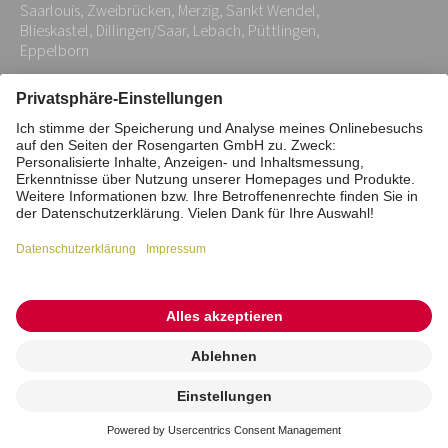
Saarlouis, Zweibrücken, Merzig, Sankt Wendel,
Blieskastel, Dillingen/Saar, Lebach, Püttlingen,
Eppelborn
Impressum
Datenschutz
Stiftung
Interne Meldestelle
Zahlungsmittel
Vertrag widerrufen
Barrierefreiheitserklärung
Cookie/Tracking-Einstellungen
© 2026 ROSENGARTEN-Tierbestattung
Kremierung
beauftragen