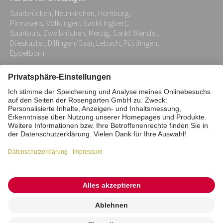
Adresse:
Saarbrücken, Neunkirchen, Homburg,
*
Pirmasens, Völklingen, Sankt Ingbert,
Saarlouis, Zweibrücken, Merzig, Sankt Wendel,
Blieskastel, Dillingen/Saar, Lebach, Püttlingen,
Eppelborn
Impressum
Datenschutz
Stiftung
Interne Meldestelle
Zahlungsmittel
Vertrag widerrufen
Barrierefreiheitserklärung
Cookie/Tracking-Einstellungen
© 2026 ROSENGARTEN-Tierbestattung