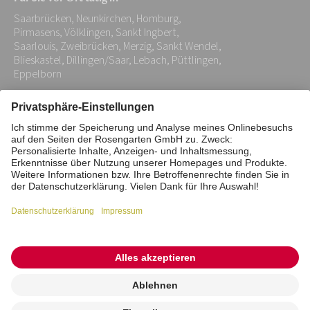
Adresse:
Saarbrücken, Neunkirchen, Homburg,
*
Pirmasens, Völklingen, Sankt Ingbert,
Saarlouis, Zweibrücken, Merzig, Sankt Wendel,
Blieskastel, Dillingen/Saar, Lebach, Püttlingen,
Eppelborn
Impressum
Datenschutz
Stiftung
Interne Meldestelle
Zahlungsmittel
Vertrag widerrufen
Barrierefreiheitserklärung
Cookie/Tracking-Einstellungen
© 2026 ROSENGARTEN-Tierbestattung