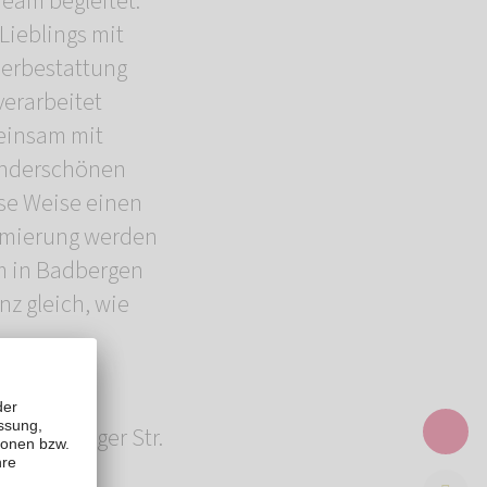
eam begleitet.
Lieblings mit
uerbestattung
verarbeitet
einsam mit
underschönen
ese Weise einen
remierung werden
m in Badbergen
z gleich, wie
egensburger Str.