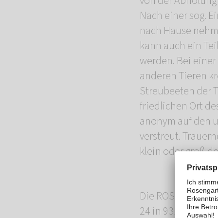
von der Abholung 
Nach einer sog. E
nach Hause nehme
kann auch ein Tei
werden. Bei eine
anderen Tieren k
Streubeeten der Ti
friedlichen Ort d
anonym auf den u
verstreut. Trauer
klein oder groß d
Die ROSENGARTEN-
24 in 93173 Wenz