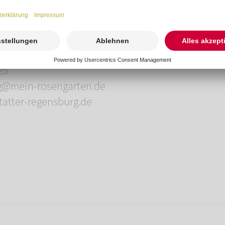
rbestattung Regensburg
 24
ch
25
rg@mein-rosengarten.de
tatter-regensburg.de