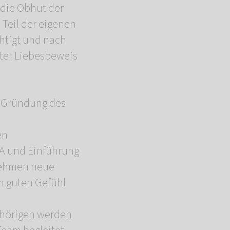
n die Obhut der
Teil der eigenen
htigt und nach
tzter Liebesbeweis
it Gründung des
en
RA und Einführung
rnehmen neue
em guten Gefühl
gehörigen werden