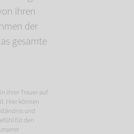
on ihren
ehmen der
das gesamte
n ihrer Trauer auf
t. Hier können
rständnis und
efühl für den
 unserer