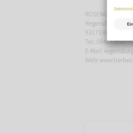
ROSENGARTEN-Tie
Regensburger Str.
93173 Wenzenba
Tel.: 09407/95877
E-Mail: regensbu
Web: www.tierbes