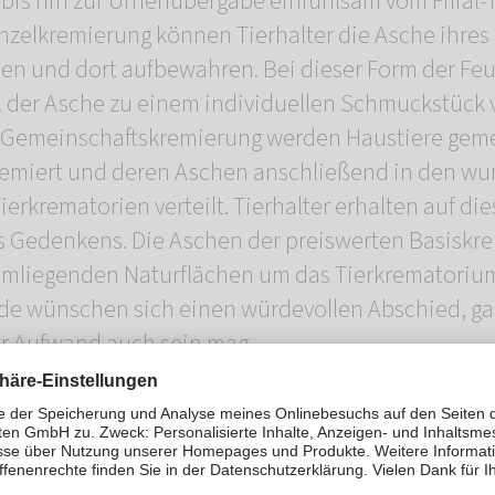
bis hin zur Urnenübergabe einfühlsam vom Filial-T
inzelkremierung können Tierhalter die Asche ihres 
n und dort aufbewahren. Bei dieser Form der Fe
l der Asche zu einem individuellen Schmuckstück 
r Gemeinschaftskremierung werden Haustiere gem
remiert und deren Aschen anschließend in den w
erkrematorien verteilt. Tierhalter erhalten auf di
es Gedenkens. Die Aschen der preiswerten Basisk
mliegenden Naturflächen um das Tierkrematoriu
nde wünschen sich einen würdevollen Abschied, gan
er Aufwand auch sein mag.
Tierbestattung Regensburg befindet sich in der R
enbach an der B16.