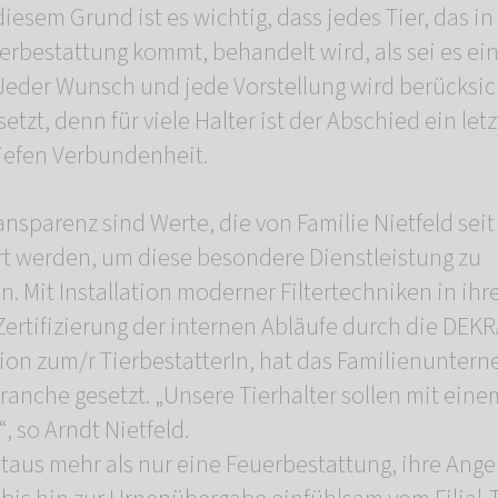
diesem Grund ist es wichtig, dass jedes Tier, das i
estattung kommt, behandelt wird, als sei es ein 
Jeder Wunsch und jede Vorstellung wird berücksic
tzt, denn für viele Halter ist der Abschied ein le
iefen Verbundenheit.
ansparenz sind Werte, die von Familie Nietfeld se
ert werden, um diese besondere Dienstleistung zu
n. Mit Installation moderner Filtertechniken in ihr
Zertifizierung der internen Abläufe durch die DEK
tion zum/r TierbestatterIn, hat das Familienunte
ranche gesetzt. „Unsere Tierhalter sollen mit ein
 so Arndt Nietfeld.
itaus mehr als nur eine Feuerbestattung, ihre An